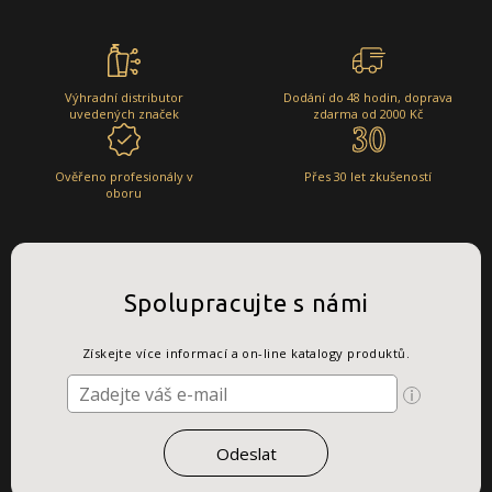
Výhradní distributor
Dodání do 48 hodin, doprava
uvedených značek
zdarma od 2000 Kč
Ověřeno profesionály v
Přes 30 let zkušeností
oboru
Spolupracujte s námi
Získejte více informací a on-line katalogy produktů.