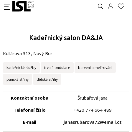
Kadeřnický salon DA&JA
Kollárova 313, Nový Bor
kadeřnické služby
trvalá ondulace
barvení a melírování
pánské střihy
dětské střihy
Kontaktní osoba
Šrubařová Jana
Telefonní číslo
+420 774 664 489
E-mail
janasrubarova72@email.cz