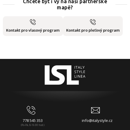
Chcete být i vy na naší partnerské
mapě?
Kontakt pro vlasový program
Kontakt pro pleťový program
778 545 353
info@italystyle.cz
(Po-Pá, 8-16:00 hod.)