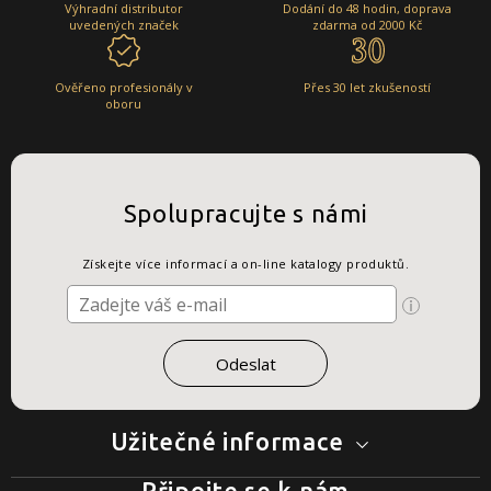
Výhradní distributor
Dodání do 48 hodin, doprava
uvedených značek
zdarma od 2000 Kč
Ověřeno profesionály v
Přes 30 let zkušeností
oboru
Spolupracujte s námi
Získejte více informací a on-line katalogy produktů.
Užitečné informace
Připojte se k nám