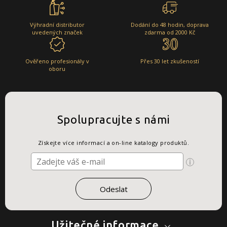
Výhradní distributor
Dodání do 48 hodin, doprava
uvedených značek
zdarma od 2000 Kč
Ověřeno profesionály v
Přes 30 let zkušeností
oboru
Spolupracujte s námi
Získejte více informací a on-line katalogy produktů.
Užitečné informace