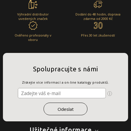
Výhradní distributor
Dodání do 48 hodin, doprava
uvedených značek
zdarma od 2000 Kč
Ověřeno profesionály v
Přes 30 let zkušeností
oboru
Spolupracujte s námi
Získejte více informací a on-line katalogy produktů.
Užitečné informace