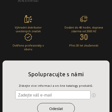
(Po-Pá, 8-16:00 hod.)
Výhradní distributor
Dodání do 48 hodin, doprava
uvedených značek
zdarma od 2000 Kč
Ověřeno profesionály v
Přes 30 let zkušeností
oboru
Spolupracujte s námi
Získejte více informací a on-line katalogy produktů.