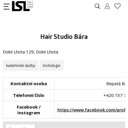
Hair Studio Bára
Dolní Lhota 129, Dolní Lhota
kadeřnické služby
trichologie
Kontaktní osoba
Repatá Ba
Telefonní číslo
+420 737 7
Facebook /
https://www.facebook.com/profi
Instagram