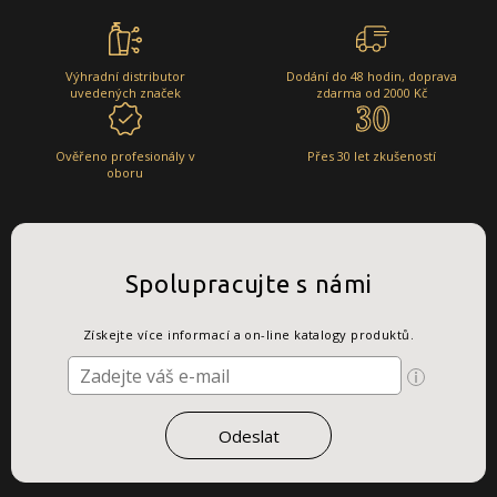
Výhradní distributor
Dodání do 48 hodin, doprava
uvedených značek
zdarma od 2000 Kč
Ověřeno profesionály v
Přes 30 let zkušeností
oboru
Spolupracujte s námi
Získejte více informací a on-line katalogy produktů.