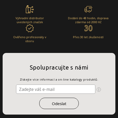
Výhradní distributor
Dodání do 48 hodin, doprava
uvedených značek
zdarma od 2000 Kč
Ověřeno profesionály v
Přes 30 let zkušeností
oboru
Spolupracujte s námi
Získejte více informací a on-line katalogy produktů.