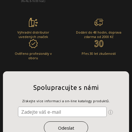
(Po-Pá, 8-16:00 hod.)
Výhradní distributor
Dodání do 48 hodin, doprava
uvedených značek
zdarma od 2000 Kč
Ověřeno profesionály v
Přes 30 let zkušeností
oboru
Spolupracujte s námi
Získejte více informací a on-line katalogy produktů.