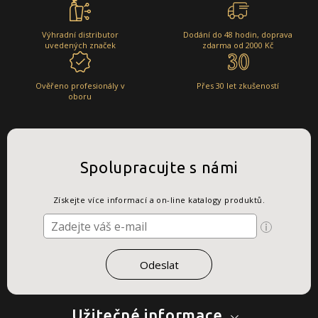
Výhradní distributor
Dodání do 48 hodin, doprava
uvedených značek
zdarma od 2000 Kč
Ověřeno profesionály v
Přes 30 let zkušeností
oboru
Spolupracujte s námi
Získejte více informací a on-line katalogy produktů.
Užitečné informace