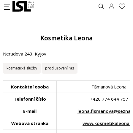
Kosmetika Leona
Nerudova 243, Kyjov
kosmetické služby
prodlužování řas
Kontaktní osoba
Fišmanová Leona
Telefonní číslo
+420 774 644 757
E-mail
leona.fismanova@seznam
Webová stránka
www.kosmetikaleona.c