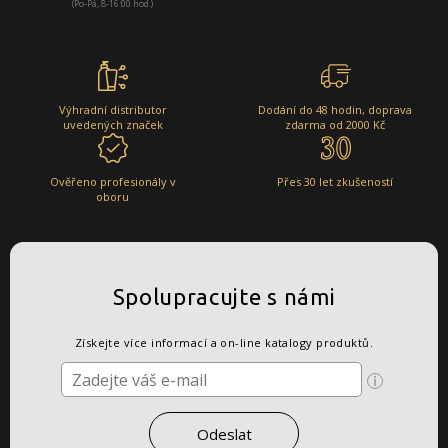
(Po-Pá, 8-16:00 hod.)
Výhradní distributor
Dodání do 48 hodin, doprava
uvedených značek
zdarma od 2000 Kč
Ověřeno profesionály v
Přes 30 let zkušeností
oboru
Spolupracujte s námi
Získejte více informací a on-line katalogy produktů.