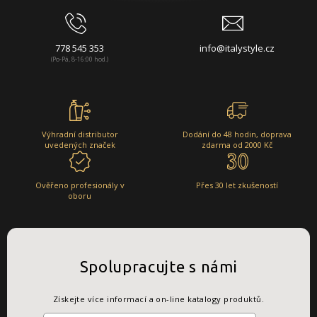
778 545 353
info@italystyle.cz
(Po-Pá, 8-16:00 hod.)
Výhradní distributor
Dodání do 48 hodin, doprava
uvedených značek
zdarma od 2000 Kč
Ověřeno profesionály v
Přes 30 let zkušeností
oboru
Spolupracujte s námi
Získejte více informací a on-line katalogy produktů.