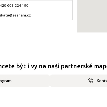
420 608 224 190
skata@seznam.cz
hcete být i vy na naší partnerské map
rogram
Konta