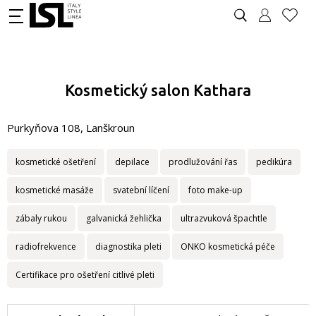
Kosmetický salon Kathara
Purkyňova 108, Lanškroun
kosmetické ošetření
depilace
prodlužování řas
pedikúra
kosmetické masáže
svatební líčení
foto make-up
zábaly rukou
galvanická žehlička
ultrazvuková špachtle
radiofrekvence
diagnostika pleti
ONKO kosmetická péče
Certifikace pro ošetření citlivé pleti