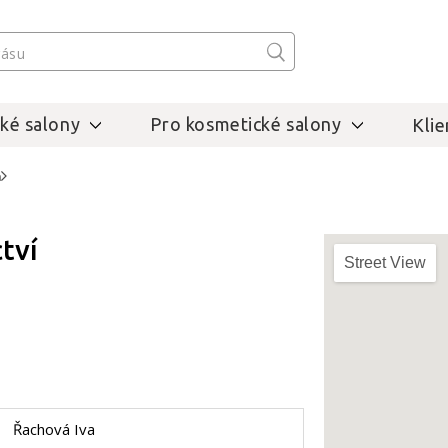
ké salony
Pro kosmetické salony
Klie
m
tví
Street View
Řachová Iva