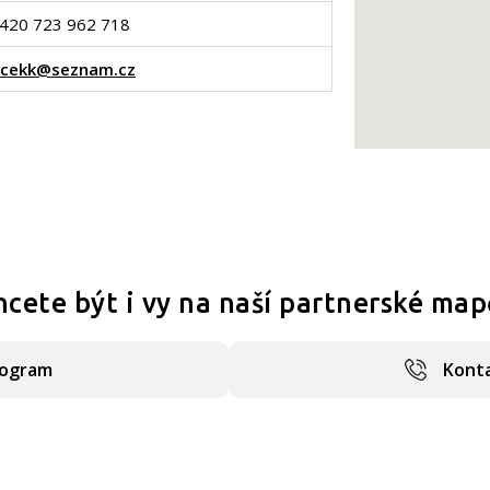
420 723 962 718
vicekk@seznam.cz
hcete být i vy na naší partnerské map
rogram
Konta