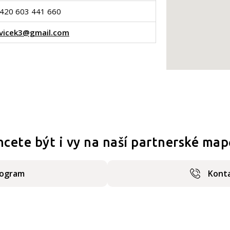
420 603 441 660
vicek3@gmail.com
hcete být i vy na naší partnerské map
rogram
Konta