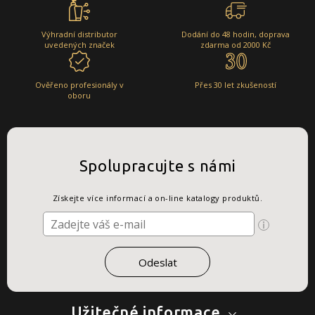
Výhradní distributor
Dodání do 48 hodin, doprava
uvedených značek
zdarma od 2000 Kč
Ověřeno profesionály v
Přes 30 let zkušeností
oboru
Spolupracujte s námi
Získejte více informací a on-line katalogy produktů.
Užitečné informace