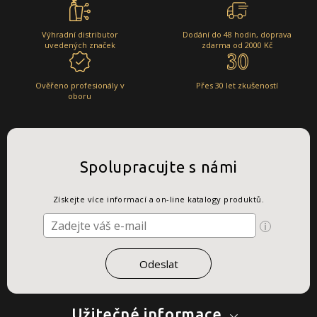
Výhradní distributor
Dodání do 48 hodin, doprava
uvedených značek
zdarma od 2000 Kč
Ověřeno profesionály v
Přes 30 let zkušeností
oboru
Spolupracujte s námi
Získejte více informací a on-line katalogy produktů.
Užitečné informace