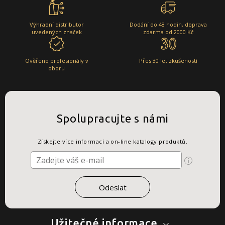
Výhradní distributor
Dodání do 48 hodin, doprava
uvedených značek
zdarma od 2000 Kč
Ověřeno profesionály v
Přes 30 let zkušeností
oboru
Spolupracujte s námi
Získejte více informací a on-line katalogy produktů.
Užitečné informace