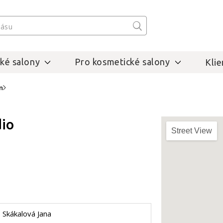
ké salony
Pro kosmetické salony
Klie
ín
io
Street View
Skákalová Jana