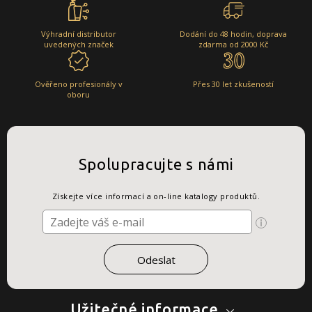
Výhradní distributor
Dodání do 48 hodin, doprava
uvedených značek
zdarma od 2000 Kč
Ověřeno profesionály v
Přes 30 let zkušeností
oboru
Spolupracujte s námi
Získejte více informací a on-line katalogy produktů.
Užitečné informace