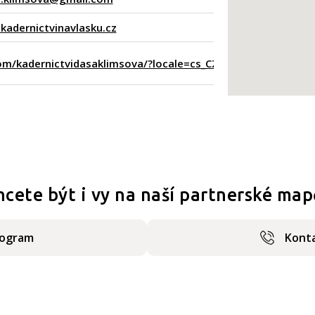
adernictvinavlasku.cz
m/kadernictvidasaklimsova/?locale=cs_CZ
hcete být i vy na naší partnerské map
rogram
Konta