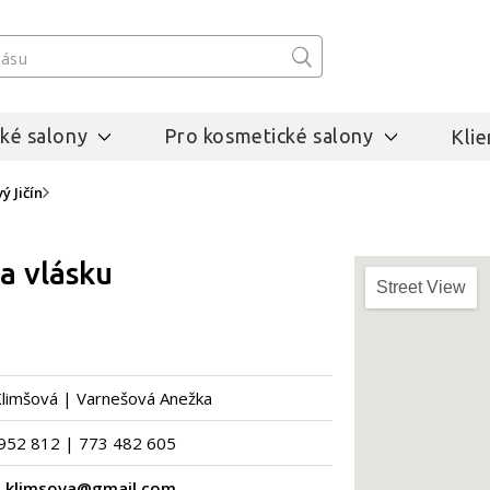
ké salony
Pro kosmetické salony
Klie
ý Jičín
a vlásku
Street View
limšová | Varnešová Anežka
952 812 | 773 482 605
.klimsova@gmail.com