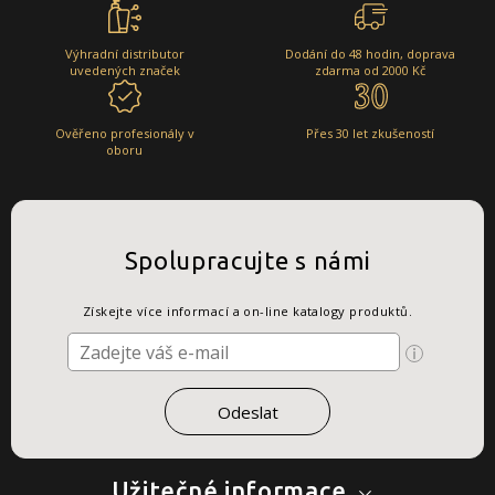
Výhradní distributor
Dodání do 48 hodin, doprava
uvedených značek
zdarma od 2000 Kč
Ověřeno profesionály v
Přes 30 let zkušeností
oboru
Spolupracujte s námi
Získejte více informací a on-line katalogy produktů.
Užitečné informace