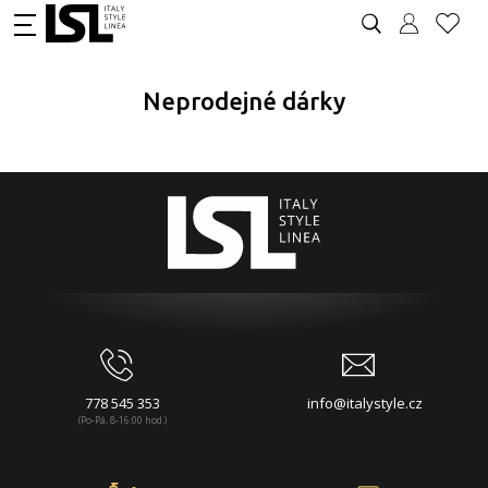
Neprodejné dárky
778 545 353
info@italystyle.cz
(Po-Pá, 8-16:00 hod.)