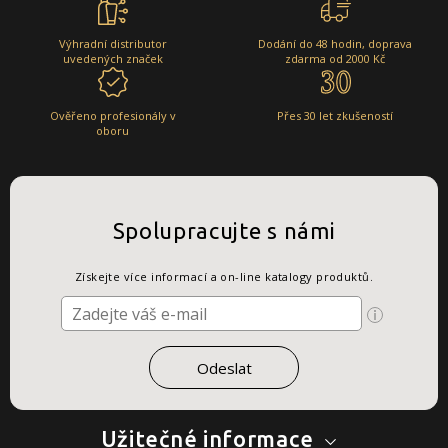
Výhradní distributor
Dodání do 48 hodin, doprava
uvedených značek
zdarma od 2000 Kč
Ověřeno profesionály v
Přes 30 let zkušeností
oboru
Spolupracujte s námi
Získejte více informací a on-line katalogy produktů.
Užitečné informace