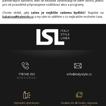
partnerských salónech, kteří se neustále zdokonalují ve svém oboru, jelikož
pro ně pravidelně připravujeme vzdělávací akce a programy.
Chcete vědět, jaký
salon je nejblíže vašemu bydlišti
? Napište na
kubatova@italystyle.cz
a my vám to sdělíme v co nejkratším možném čase.
778 545 353
info@italystyle.cz
(Po-Pá, 8-16:00 hod.)
Výhradní distributor
Dodání do 48 hodin, doprava