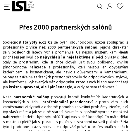
Přes 2000 partnerských salónů
Společnost
ItalyStyle.cz Cz
se pyšní dlouhodobou úzkou spoluprácí s
profesionály z
více než 2000 partnerských salónů
, jejichž chrakater
se v posledních letech rychle proměňuje. Už nejsou místem, kam klienti
přicházejí jen kvůli
co nejrychlejší a nejefektivnější péči
o vlasy či pleť.
Staly se prostředím, kde si chce člověk užít svou oblíbenou chvilku
plnohodnotné
relaxace
s profesionály, kteří nejsou jen obyčejnými
kadeřnicemi a kosmetičkami, ale navíc i důvěrnicemi a kamarádkami.
Salóny se z účelně zařízených prostor přetvořily do odpočinkových, stylově,
ale komfortně, vybavených oáz odpočinku. Proto z nich klienti neodcházejí
jen
krásně upravení, ale i plní energie
, a vždy se sem rádi vracejí.
Naše
partnerské salóny
poskytují kromě konkrétních kadeřnických a
kosmetických služeb i
profesionální poradenství
, a proto vám jejich
zaměstnanci vždy rádi a ochotně pomohou s vašimi problémy. Nevíte, jaký
typ vlasů máte a jak se o ně starat? Neumíte si správně vybrat z množství
nabízených kadeřnických výrobků? Trápí vás suché konečky? Co máte dělat
s mastnou pletí? Jak si poradit s pupínky a skvrnami na vaší pokožce? Na
tyto i podobné otázky naleznete odpověď právě u profesionálů v našich