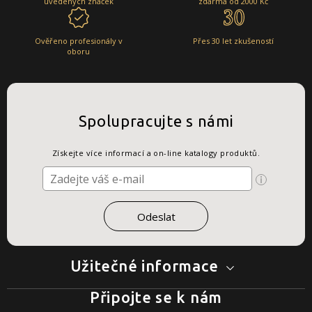
uvedených značek
zdarma od 2000 Kč
Ověřeno profesionály v
Přes 30 let zkušeností
oboru
Spolupracujte s námi
Získejte více informací a on-line katalogy produktů.
Užitečné informace
Připojte se k nám