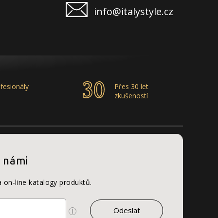
info@italystyle.cz
fesionály
Přes 30 let
zkušeností
s námi
a on-line katalogy produktů.