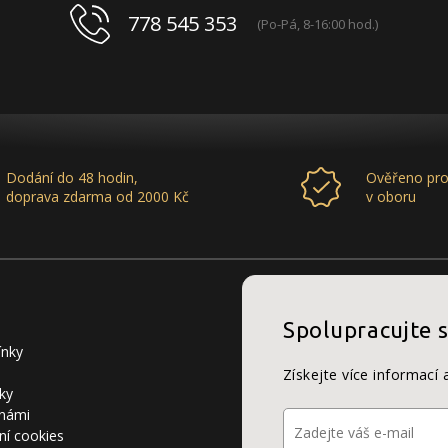
778 545 353
(Po-Pá, 8-16:00 hod.)
Dodání do 48 hodin,
Ověřeno pro
doprava zdarma od 2000 Kč
v oboru
Spolupracujte 
ínky
Získejte více informací 
ky
 námi
ní cookies