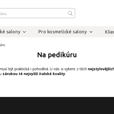
ké salony
Pro kosmetické salony
Klie
úru
Na pedikúru
usí být praktická i pohodlná. U nás si vybere z těch
nejstylovějšíc
u
zárukou té nejvyšší italské kvality
.