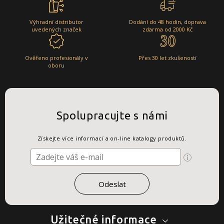
Výhradní distributor
Dodání do 48 hodin, doprava
uvedených značek
zdarma od 2000 Kč
Ověřeno profesionály v
Přes 30 let zkušeností
oboru
Spolupracujte s námi
Získejte více informací a on-line katalogy produktů.
Užitečné informace