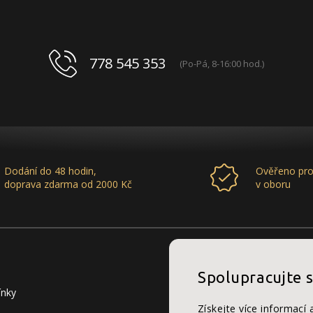
778 545 353
(Po-Pá, 8-16:00 hod.)
Dodání do 48 hodin,
Ověřeno pro
doprava zdarma od 2000 Kč
v oboru
Spolupracujte 
ínky
Získejte více informací 