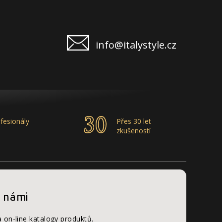
info@italystyle.cz
fesionály
Přes 30 let
zkušeností
s námi
a on-line katalogy produktů.