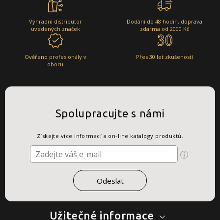
Výhradní distributor
Dodání do 48 hodin, doprava
uvedených značek
zdarma od 2000 Kč
Ověřeno profesionály v
Přes 30 let zkušeností
oboru
Spolupracujte s námi
Získejte více informací a on-line katalogy produktů.
Užitečné informace