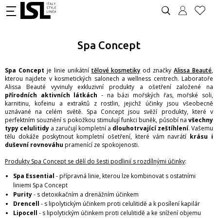
Spa Concept
Spa Concept
je linie unikátní
tělové kosmetiky
od značky
Alissa Beauté
,
kterou najdete v kosmetických salonech a wellness centrech. Laboratoře
Alissa Beauté vyvinuly exkluzivní produkty a ošetření založené na
přírodních aktivních látkách
- na bázi mořských řas, mořské soli,
karnitinu, kofeinu a extraktů z rostlin, jejichž účinky jsou všeobecně
uznávané na celém světě. Spa Concept jsou svěží produkty, které v
perfektním souznění s pokožkou stimulují funkci buněk, působí na
všechny
typy celulitidy
a zaručují kompletní a
dlouhotrvající zeštíhlení
. Vašemu
tělu dokáže poskytnout kompletní ošetření, které vám navrátí
krásu i
duševní rovnováhu
pramenící ze spokojenosti.
Produkty Spa Concept se dělí do šesti podlinií s rozdílnými účinky
:
Spa Essential
- přípravná linie, kterou lze kombinovat s ostatními
liniemi Spa Concept
Purity
- s detoxikačním a drenážním účinkem
Drencell
- s lipolytickým účinkem proti celulitidě a k posílení kapilár
Lipocell
- s lipolytickým účinkem proti celulitidě a ke snížení objemu