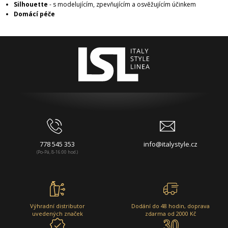
Silhouette
- s modelujícím, zpevňujícím a osvěžujícím účinkem
Domácí péče
778 545 353
info@italystyle.cz
(Po-Pá, 8-16:00 hod.)
Výhradní distributor
Dodání do 48 hodin, doprava
uvedených značek
zdarma od 2000 Kč