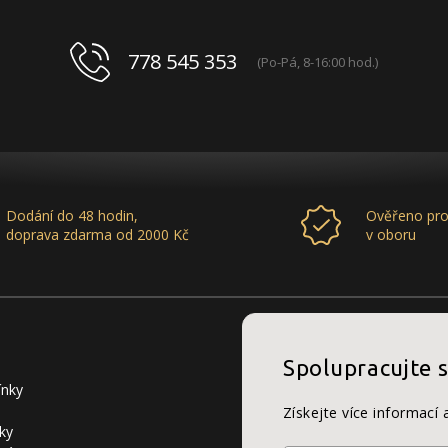
778 545 353
(Po-Pá, 8-16:00 hod.)
Dodání do 48 hodin,
Ověřeno pro
doprava zdarma od 2000 Kč
v oboru
Spolupracujte 
ínky
Získejte více informací 
ky