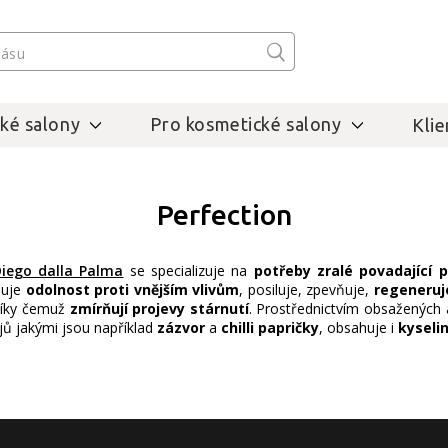
ké salony
Pro kosmetické salony
Klie
Perfection
iego dalla Palma
se specializuje na
potřeby zralé povadající p
šuje
odolnost proti vnějším vlivům
, posiluje, zpevňuje,
regeneruj
 díky čemuž
zmírňují projevy stárnutí
. Prostřednictvím obsažených a
jů jakými jsou například
zázvor
a
chilli papričky
, obsahuje i
kyseli