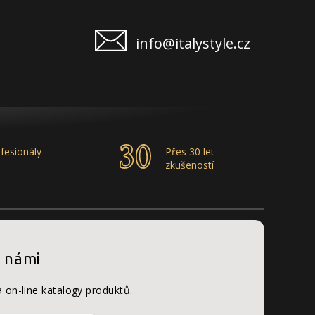
info@italystyle.cz
fesionály
Přes 30 let
zkušeností
s námi
a on-line katalogy produktů.