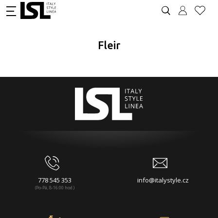
Fleir
778 545 353
info@italystyle.cz
(Po-Pá, 8-16:00 hod.)