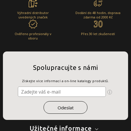
Výhradní distributor
Dodání do 48 hodin, doprava
uvedených značek
zdarma od 2000 Kč
Ověřeno profesionály v
Přes 30 let zkušeností
oboru
Spolupracujte s námi
Získejte více informací a on-line katalogy produktů.
Užitečné informace