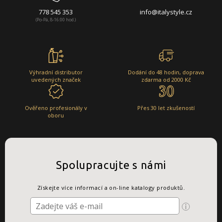
778 545 353
info@italystyle.cz
(Po-Pá, 8-16:00 hod.)
Výhradní distributor
Dodání do 48 hodin, doprava
uvedených značek
zdarma od 2000 Kč
Ověřeno profesionály v
Přes 30 let zkušeností
oboru
Spolupracujte s námi
Získejte více informací a on-line katalogy produktů.