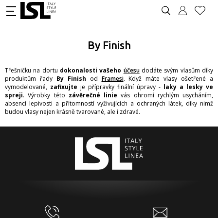
By Finish
Třešničku na dortu
dokonalosti vašeho
účesu
dodáte svým vlasům díky
produktům řady
By Finish
od
Framesi
. Když máte vlasy ošetřené a
vymodelované,
zafixujte
je přípravky finální úpravy -
laky a lesky ve
spreji
. Výrobky této
závěrečné linie
vás ohromí rychlým usycháním,
absencí lepivosti a přítomností vyživujících a ochraných látek, díky nimž
budou vlasy nejen krásně tvarované, ale i zdravé.