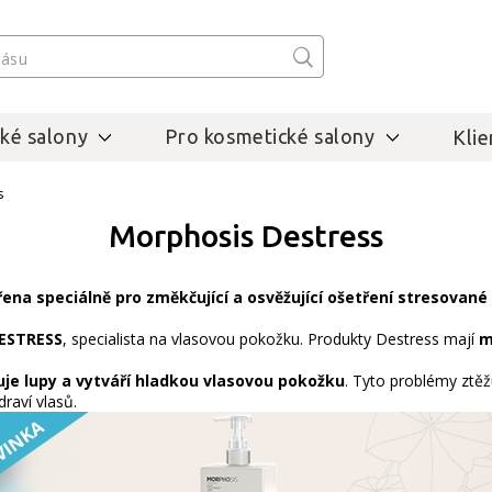
ké salony
Pro kosmetické salony
Klie
s
Morphosis Destress
ena speciálně pro změkčující a osvěžující ošetření stresované 
ESTRESS
, specialista na vlasovou pokožku. Produkty Destress mají
m
uje
lupy a vytváří
hladkou vlasovou pokožku
. Tyto problémy ztěžu
raví vlasů.