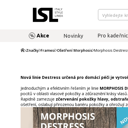
Akce
Pro kadeřnic
Novinky
Značky
Framesi
Ošetření Morphosis
Morphosis Destres
Nová linie Destress určená pro domácí péči je vytvoř
Jednoduchým a efektivním řešením je linie
MORPHOSIS D
pocitů v oblasti vlasové pokožky a zdůraznění krásy vlasů.
Rapidně zamezuje
zčervenání pokožky hlavy, odstraň
ošetření, oslabují přirozenou bariéru pokožky a ohrožují zd