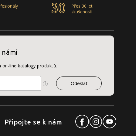
fesionály
Přes 30 let
zkušeností
s námi
a on-line katalogy produktů.
Připojte se k nám