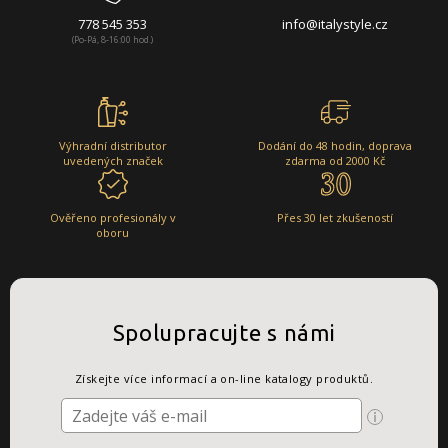
778 545 353
info@italystyle.cz
(Po-Pá, 8-16:00 hod.)
Výhradní distributor
Dodání do 48 hodin, doprava
uvedených značek
zdarma od 2000 Kč
Ověřeno profesionály v
Přes 30 let zkušeností
oboru
Spolupracujte s námi
Získejte více informací a on-line katalogy produktů.