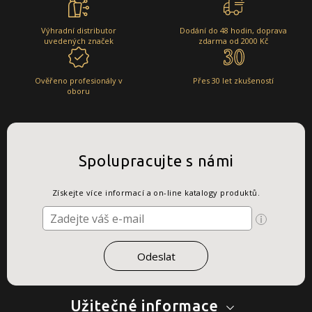
Výhradní distributor
Dodání do 48 hodin, doprava
uvedených značek
zdarma od 2000 Kč
Ověřeno profesionály v
Přes 30 let zkušeností
oboru
Spolupracujte s námi
Získejte více informací a on-line katalogy produktů.
Užitečné informace