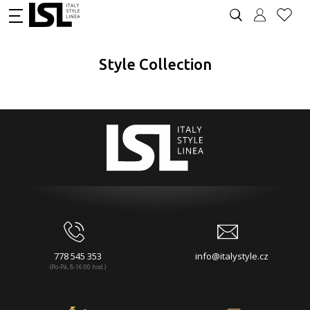
Style Collection
778 545 353
info@italystyle.cz
(Po-Pá, 8-16:00 hod.)