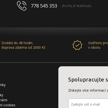
778 545 353
(Po-Pá, 8-16:00 hod.)
Dodání do 48 hodin,
Ověřeno pro
doprava zdarma od 2000 Kč
v oboru
Spolupracujte 
ínky
Získejte více informací 
ky
 námi
ní cookies