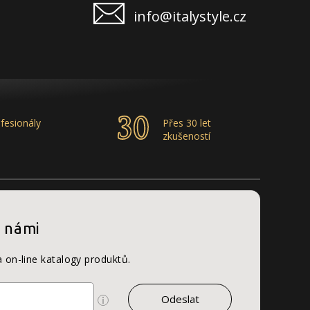
info@italystyle.cz
fesionály
Přes 30 let
zkušeností
s námi
a on-line katalogy produktů.