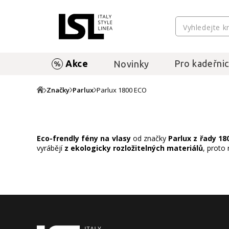
Akce
Pro kadeřnic
Novinky
Značky
Parlux
Parlux 1800 ECO
Eco-frendly fény na vlasy
od značky
Parlux z řady 18
vyrábějí
z ekologicky rozložitelných materiálů
, proto 