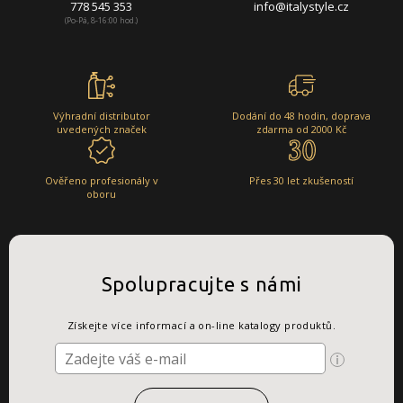
778 545 353
info@italystyle.cz
(Po-Pá, 8-16:00 hod.)
Výhradní distributor
Dodání do 48 hodin, doprava
uvedených značek
zdarma od 2000 Kč
Ověřeno profesionály v
Přes 30 let zkušeností
oboru
Spolupracujte s námi
Získejte více informací a on-line katalogy produktů.