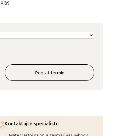
jógy)
Poptat termín
Kontaktujte specialistu
Máte vlastní salon a zajímají vás výhody