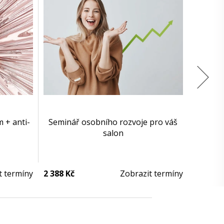
 + anti-
Seminář osobního rozvoje pro váš
salon
t termíny
2 388 Kč
Zobrazit termíny