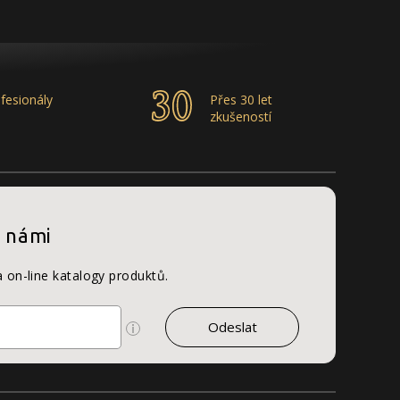
fesionály
Přes 30 let
zkušeností
s námi
a on-line katalogy produktů.