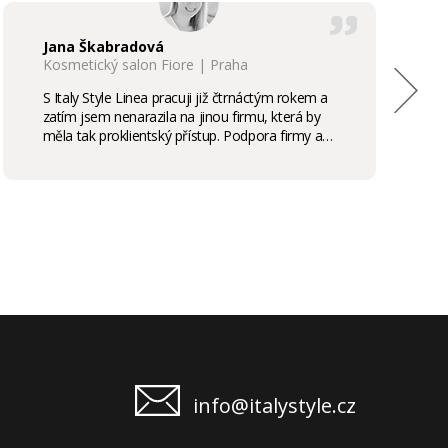
Jana Škabradová
Kosmetický salon Fiore | Praha
S Italy Style Linea pracuji již čtrnáctým rokem a
zatím jsem nenarazila na jinou firmu, která by
měla tak proklientský přístup. Podpora firmy a
kvalita produktů je samozřejmostí, odměny,
stáže, školení příjemným bonusem. Vřele
doporučuji.
info@italystyle.cz