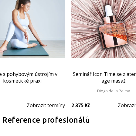
e s pohybovým ústrojím v
Seminář Icon Time se zlatem
kosmetické praxi
age masáž
Diego dalla Palma
Zobrazit termíny
2 375 Kč
Zobrazi
Reference profesionálů