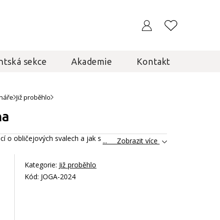
ntská sekce
Akademie
Kontakt
náře
Již proběhlo
ha
í o obličejových svalech a jak s nimi pracovat
... Zobrazit více
Kategorie:
Již proběhlo
Kód: JOGA-2024