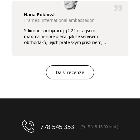
Hana Puklová
Framesi International ambassador
S firmou spolupracuji již 24 let a jsem
maximálně spokojená, jak se servisem
obchoďáků, jejich přátelským přístupem,
komunikací a ochotou vycházet vstříc
potřebám salon, tak samozřejmě i s vysokou
kvalitou výrobků, výborným obchodním a
marketingovým servisem. Pro mě je to po těch
letech „druhá rodina“. Myslím, že ty roky
Další recenze
spolupráce mluví za vše.
778 545 353
(Po-Pá, 8-16:00 hod.)