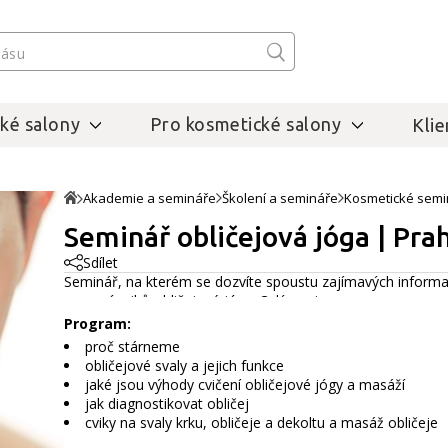
ké salony
Pro kosmetické salony
Klie
Akademie a semináře
Školení a semináře
Kosmetické semi
Seminář obličejová jóga | Pra
Sdílet
Seminář, na kterém se dozvíte spoustu zajímavých informac
pomocí cviků obličejové jógy.
Celý popis
Program:
proč stárneme
obličejové svaly a jejich funkce
jaké jsou výhody cvičení obličejové jógy a masáží
jak diagnostikovat obličej
cviky na svaly krku, obličeje a dekoltu a masáž obličeje