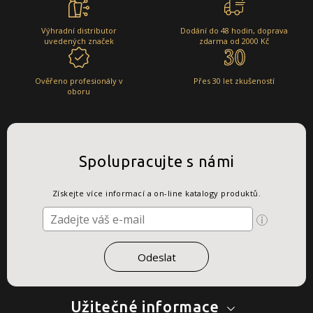
Výhradní distributor
Dodání do 48 hodin, doprava
uvedených značek
zdarma od 2000 Kč
Ověřeno profesionály v
Přes 30 let zkušeností
oboru
Spolupracujte s námi
Získejte více informací a on-line katalogy produktů.
Užitečné informace