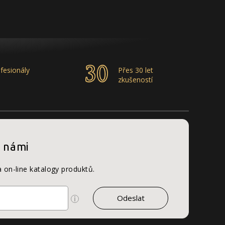
fesionály
Přes 30 let
zkušeností
s námi
a on-line katalogy produktů.