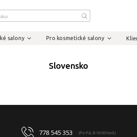
ké salony
Pro kosmetické salony
Klie
Slovensko
778 545 353
(Po-Pá, 8-16:00 hod.)