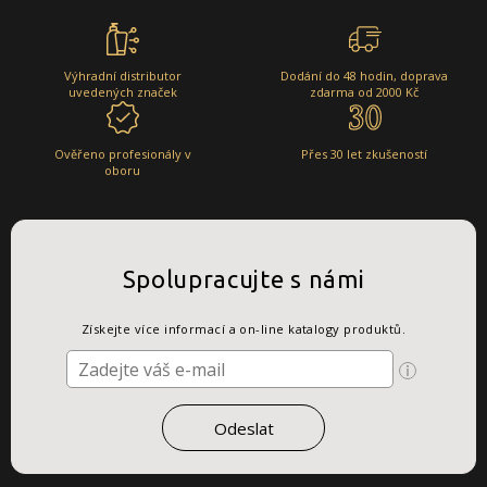
Výhradní distributor
Dodání do 48 hodin, doprava
uvedených značek
zdarma od 2000 Kč
Ověřeno profesionály v
Přes 30 let zkušeností
oboru
Spolupracujte s námi
Získejte více informací a on-line katalogy produktů.