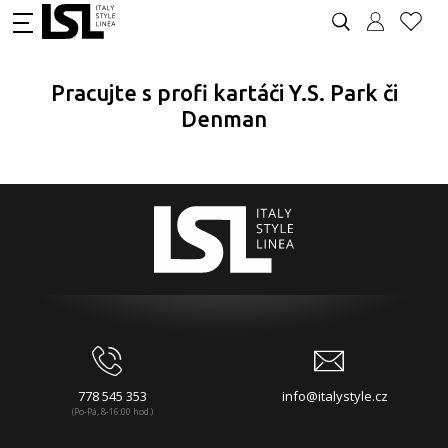
Pracujte s profi kartáči Y.S. Park či
Denman
778 545 353
info@italystyle.cz
(Po-Pá, 8-16:00 hod.)