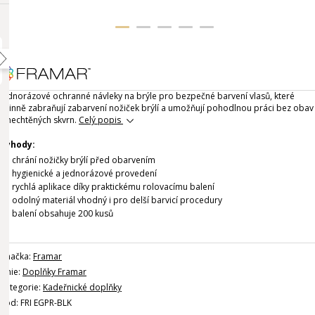
Jednorázové ochranné návleky na brýle pro bezpečné barvení vlasů, které
účinně zabraňují zabarvení nožiček brýlí a umožňují pohodlnou práci bez obav
z nechtěných skvrn.
Celý popis
Výhody:
chrání nožičky brýlí před obarvením
hygienické a jednorázové provedení
rychlá aplikace díky praktickému rolovacímu balení
odolný materiál vhodný i pro delší barvicí procedury
balení obsahuje 200 kusů
Značka:
Framar
Linie:
Doplňky Framar
Kategorie:
Kadeřnické doplňky
Kód: FRI EGPR-BLK