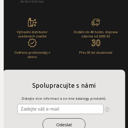
(Po-Pá, 8-16:00 hod.)
Výhradní distributor
Dodání do 48 hodin, doprava
uvedených značek
zdarma od 2000 Kč
Ověřeno profesionály v
Přes 30 let zkušeností
oboru
Spolupracujte s námi
Získejte více informací a on-line katalogy produktů.