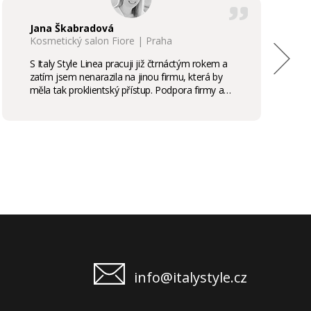
Jana Škabradová
Kosmetický salon Fiore | Praha
S Italy Style Linea pracuji již čtrnáctým rokem a
zatím jsem nenarazila na jinou firmu, která by
měla tak proklientský přístup. Podpora firmy a
kvalita produktů je samozřejmostí, odměny,
stáže, školení příjemným bonusem. Vřele
doporučuji.
info@italystyle.cz