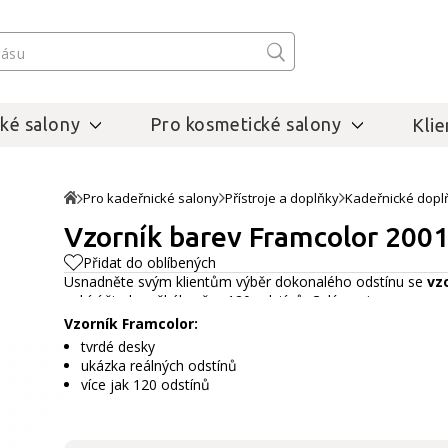
ké salony
Pro kosmetické salony
Klie
Pro kadeřnické salony
Přístroje a doplňky
Kadeřnické dopl
Vzorník barev Framcolor 200
Přidat do oblíbených
Usnadněte svým klientům výběr dokonalého odstínu se
vz
nabízí širokou škálu přes 120 odstínů.
Celý popis
Vzorník Framcolor:
tvrdé desky
ukázka reálných odstínů
více jak 120 odstínů