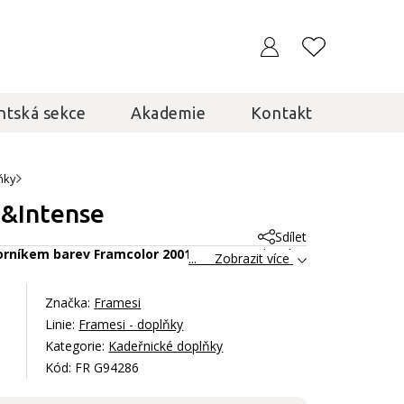
ntská sekce
Akademie
Kontakt
ňky
1&Intense
Sdílet
orníkem barev Framcolor 2001 a Intense
, který
... Zobrazit více
Značka:
Framesi
Linie:
Framesi - doplňky
Kategorie:
Kadeřnické doplňky
Kód: FR G94286