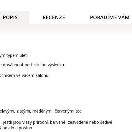
POPIS
RECENZE
PORADÍME VÁM
ým typem pleti.
e dosáhnout perfektního výsledku.
mocníkem ve vašem salonu.
opelavými, zlatými, měděnými, červenými atd.
 jestli jsou vlasy přírodní, barvené, zesvětlené nebo šedivé
ý odstín a postup