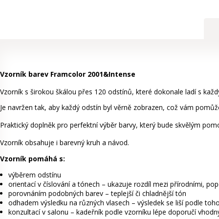
Vzorník barev Framcolor 2001&Intense
Vzorník s širokou škálou přes 120 odstínů, které dokonale ladí s každ
Je navržen tak, aby každý odstín byl věrně zobrazen, což vám pomůž
Praktický doplněk pro perfektní výběr barvy, který bude skvělým po
Vzorník obsahuje i barevný kruh a návod.
Vzorník pomáhá s:
výběrem odstínu
orientací v číslování a tónech – ukazuje rozdíl mezi přírodními, p
porovnáním podobných barev – teplejší či chladnější tón
odhadem výsledku na různých vlasech – výsledek se liší podle toho,
konzultací v salonu – kadeřník podle vzorníku lépe doporučí vhodn