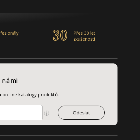
fesionály
Přes 30 let
zkušeností
s námi
a on-line katalogy produktů.