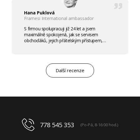
Hana Puklová
Framesi International ambassador
S firmou spolupracuji již 24 let a jsem
maximálně spokojená, jak se servisem
obchoďáků, jejich přátelským přístupem,
komunikací a ochotou vycházet vstříc
potřebám salon, tak samozřejmě i s vysokou
kvalitou výrobků, výborným obchodním a
marketingovým servisem. Pro mě je to po těch
letech „druhá rodina“. Myslím, že ty roky
Další recenze
spolupráce mluví za vše.
778 545 353
(Po-Pá, 8-16:00 hod.)