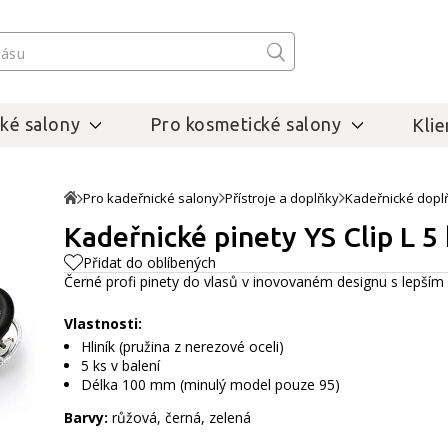
ké salony
Pro kosmetické salony
Klie
Pro kadeřnické salony
Přístroje a doplňky
Kadeřnické dopl
Kadeřnické pinety YS Clip L 5 
Přidat do oblíbených
Černé profi pinety do vlasů v inovovaném designu s lepší
Vlastnosti:
Hliník (pružina z nerezové oceli)
5 ks v balení
Délka 100 mm (minulý model pouze 95)
Barvy:
růžová, černá, zelená