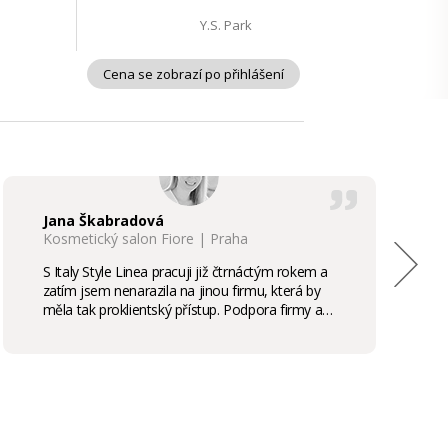
Y.S. Park
Cena se zobrazí po přihlášení
Jana Škabradová
Kosmetický salon Fiore | Praha
S Italy Style Linea pracuji již čtrnáctým rokem a
zatím jsem nenarazila na jinou firmu, která by
měla tak proklientský přístup. Podpora firmy a
kvalita produktů je samozřejmostí, odměny,
stáže, školení příjemným bonusem. Vřele
doporučuji.