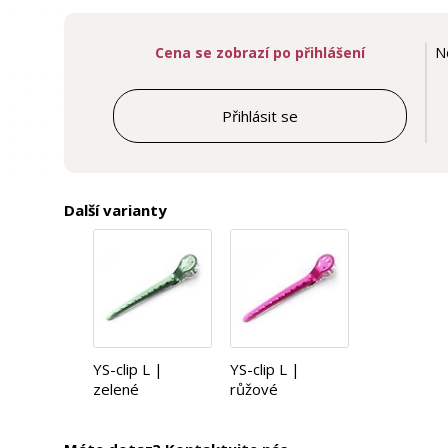
Cena se zobrazí po přihlášení
N
Přihlásit se
Další varianty
YS-clip L |
YS-clip L |
zelené
růžové