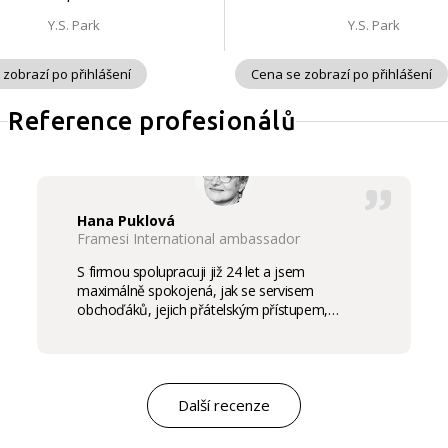
Y.S. Park
Y.S. Park
 zobrazí po přihlášení
Cena se zobrazí po přihlášení
Reference profesionálů
Hana Puklová
Framesi International ambassador
S firmou spolupracuji již 24 let a jsem
maximálně spokojená, jak se servisem
obchoďáků, jejich přátelským přístupem,
komunikací a ochotou vycházet vstříc
potřebám salon, tak samozřejmě i s vysokou
kvalitou výrobků, výborným obchodním a
marketingovým servisem. Pro mě je to po těch
letech „druhá rodina“. Myslím, že ty roky
Další recenze
spolupráce mluví za vše.