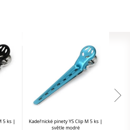
M 5 ks |
Kadeřnické pinety YS Clip M 5 ks |
světle modré