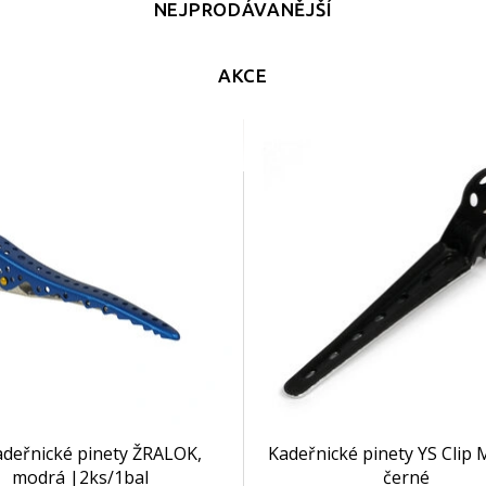
NEJPRODÁVANĚJŠÍ
AKCE
adeřnické pinety ŽRALOK,
Kadeřnické pinety YS Clip 
modrá |2ks/1bal
černé