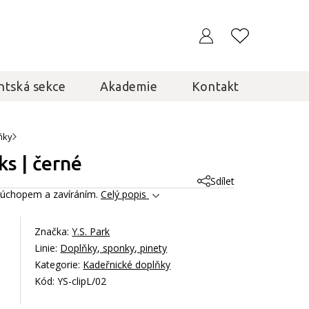
ntská sekce
Akademie
Kontakt
ňky
ks | černé
Sdílet
m úchopem a zavíráním.
Celý popis
Značka:
Y.S. Park
Linie:
Doplňky, sponky, pinety
Kategorie:
Kadeřnické doplňky
Kód: YS-clipL/02