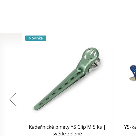
Novinka
Kadeřnické pinety YS Clip M 5 ks |
YS-k
světle zelené