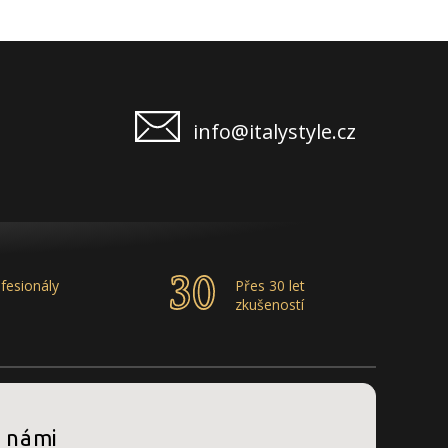
info@italystyle.cz
fesionály
Přes 30 let
zkušeností
s námi