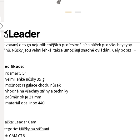
Inovovaný design nejoblíbenějších profesionálních nůžek pro všechny typy
střihů. Nůžky jsou velmi lehké, takže umožňují snadné ovládání.
Celý popis
Specifikace:
rozměr 5,5"
velmi lehké nůžky 35 g
možnost regulace chodu nůžek
vhodné na všechny střihy a techniky
průměr ok je 21 mm
materiál ocel Inox 440
Značka:
Leader Cam
Kategorie:
Nůžky na stříhání
Kód: CAM 076