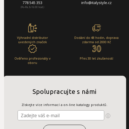
778 545 353
info@italystyle.cz
(Po-Pá, 8-16:00 hod.)
Výhradní distributor
Dodání do 48 hodin, doprava
uvedených značek
zdarma od 2000 Kč
Ověřeno profesionály v
Přes 30 let zkušeností
oboru
Spolupracujte s námi
Získejte více informací a on-line katalogy produktů.