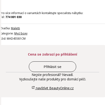
Pro více informací o variantách kontaktujte specialistu nábytku:
Tel:
774 001 030
Značka:
Maletti
Kategorie:
Mycí boxy
Kód: MAD45581CM
Cena se zobrazí po přihlášení
Přihlásit se
Nejste profesionál? Nevadí.
Vyzkoušejte naše produkty pro domácí péči.
navštívit BeautyOnline.cz