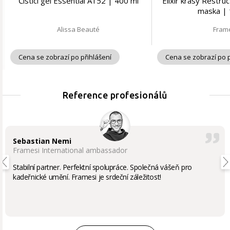
Čisticí gel Essential A152 | 400 ml
Elixír krásy Restru
maska | 
Alissa Beauté
Fram
Cena se zobrazí po přihlášení
Cena se zobrazí po p
Reference profesionálů
Sebastian Nemi
Framesi International ambassador
Stabilní partner. Perfektní spolupráce. Společná vášeň pro
kadeřnické umění. Framesi je srdeční záležitost!