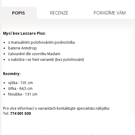
POPIS
RECENZE
PORADÍME VÁM
Mycí box Lazzaro Plus:
s manuálním polohováním podnožníku
baterie Antidrop
čalounění dle vzorníku Madam
v nabídce i ve fixní variantě (bez polohování)
Rozměry:
výška - 101 cm
šířka - 64,5 cm
hloubka - 131 cm
Pro více informací o variantách kontaktujte specialistu nábytku:
Tel:
774 001 030