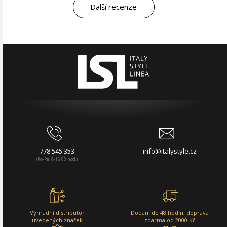
Další recenze
778 545 353
info@italystyle.cz
(Po-Pá, 8-16:00 hod.)
Výhradní distributor
Dodání do 48 hodin, doprava
uvedených značek
zdarma od 2000 Kč