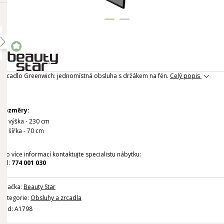
Zrcadlo Greenwich: jednomístná obsluha s držákem na fén.
Celý popis
Rozměry:
výška - 230 cm
šířka - 70 cm
Pro více informací kontaktujte specialistu nábytku:
Tel:
774 001 030
Značka:
Beauty Star
Kategorie:
Obsluhy a zrcadla
Kód: A1798