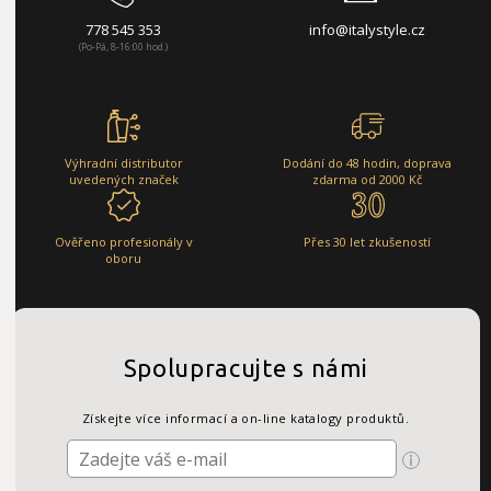
778 545 353
info@italystyle.cz
(Po-Pá, 8-16:00 hod.)
Výhradní distributor
Dodání do 48 hodin, doprava
uvedených značek
zdarma od 2000 Kč
Ověřeno profesionály v
Přes 30 let zkušeností
oboru
Spolupracujte s námi
Získejte více informací a on-line katalogy produktů.