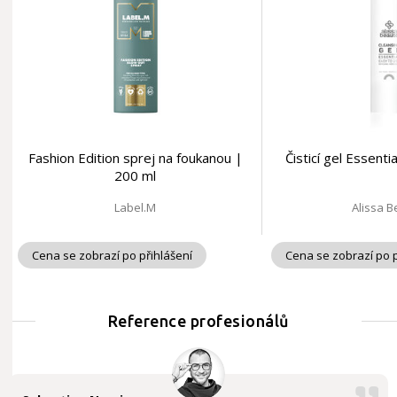
Fashion Edition sprej na foukanou |
Čisticí gel Essent
200 ml
Label.M
Alissa 
Cena se zobrazí po přihlášení
Cena se zobrazí po p
Reference profesionálů