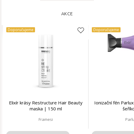
AKCE
Doporučujeme
Doporučujeme
Elixír krásy Restructure Hair Beauty
Ionizační fén Parl
maska | 150 ml
šeřík
Framesi
Parl