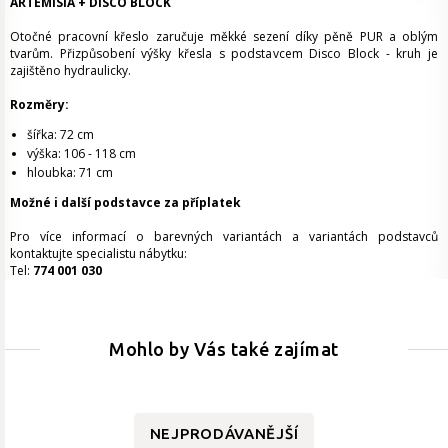
ARTEMISIA + DISCO BLOCK
Otočné pracovní křeslo
zaručuje měkké sezení díky pěně PUR a oblým
tvarům. Přizpůsobení výšky křesla s podstavcem Disco Block - kruh je
zajištěno hydraulicky.
Rozměry:
šířka: 72 cm
výška: 106 - 118 cm
hloubka: 71 cm
Možné i další podstavce za příplatek
Pro více informací o barevných variantách a variantách podstavců
kontaktujte specialistu nábytku:
Tel:
774 001 030
Mohlo by Vás také zajímat
NEJPRODÁVANĚJŠÍ