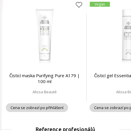
Vegan
Čisticí maska Purifying Pure A179 |
Čisticí gel Essent
100 ml
Alissa Beauté
Alissa 
Cena se zobrazí po přihlášení
Cena se zobrazí po p
Reference profesionálů