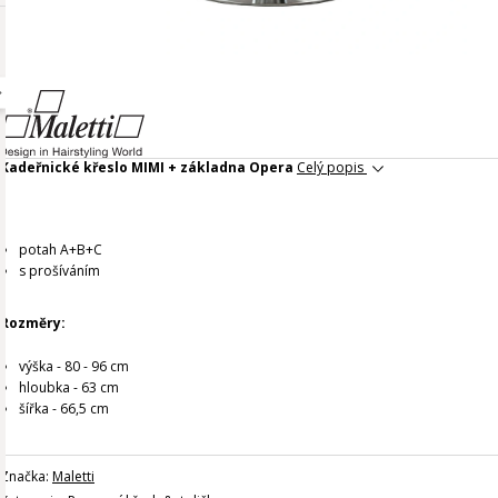
Kadeřnické křeslo MIMI + základna Opera
Celý popis
potah A+B+C
s prošíváním
Rozměry:
výška - 80 - 96 cm
hloubka - 63 cm
šířka - 66,5 cm
Značka:
Maletti